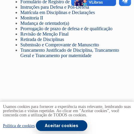
Formulário de Registro de Estágio Pós-doutoral
Instruções para Defesa e Pós-Defesa
Matrícula em Disciplinas e Declarações
Monitoria II
Mudança de orientador(a)
Prorrogação de prazo de defesa e de qualificação
Revisão de Menção Final
Retirada de Disciplinas
Submissão e Comprovante de Manuscrito
Trancamento Justificado de Disciplina, Trancamento
Geral e Trancamento por maternidade
Usamos cookies para fornecer a experiência mais relevante, lembrando suas
preferências e visitas repetidas. Ao clicar em “Aceitar cookies”, você
concorda com a utilização de TODOS os cookies.
Aceitar cookies
Copyright © 2026 -
Universidade de Brasília
. Todos os direitos
Política de cookies
reservados.