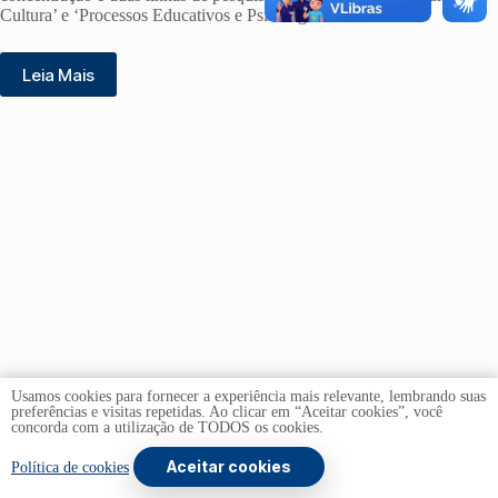
Cultura’ e ‘Processos Educativos e Psicologia Escolar’.
Leia Mais
Usamos cookies para fornecer a experiência mais relevante, lembrando suas
preferências e visitas repetidas. Ao clicar em “Aceitar cookies”, você
concorda com a utilização de TODOS os cookies.
Aceitar cookies
Copyright © 2026 -
Universidade de Brasília
. Todos os direitos
Política de cookies
reservados.