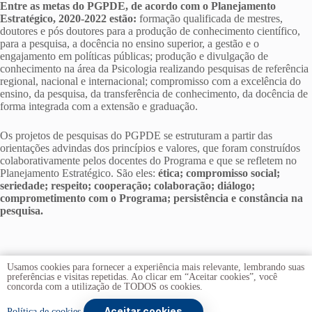
Entre as metas do PGPDE, de acordo com o Planejamento
Estratégico, 2020-2022 estão:
formação qualificada de mestres,
doutores e pós doutores para a produção de conhecimento científico,
para a pesquisa, a docência no ensino superior, a gestão e o
engajamento em políticas públicas; produção e divulgação de
conhecimento na área da Psicologia realizando pesquisas de referência
regional, nacional e internacional; compromisso com a excelência do
ensino, da pesquisa, da transferência de conhecimento, da docência de
forma integrada com a extensão e graduação.
Os projetos de pesquisas do PGPDE se estruturam a partir das
orientações advindas dos princípios e valores, que foram construídos
colaborativamente pelos docentes do Programa e que se refletem no
Planejamento Estratégico. São eles:
ética; compromisso social;
seriedade; respeito; cooperação; colaboração; diálogo;
comprometimento com o Programa; persistência e constância na
pesquisa.
Usamos cookies para fornecer a experiência mais relevante, lembrando suas
preferências e visitas repetidas. Ao clicar em “Aceitar cookies”, você
concorda com a utilização de TODOS os cookies.
Aceitar cookies
Copyright © 2026 -
Universidade de Brasília
. Todos os direitos
Política de cookies