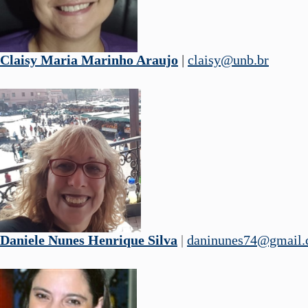
Claisy Maria Marinho Araujo
|
claisy@unb.br
Daniele Nunes Henrique Silva
|
daninunes74@gmail