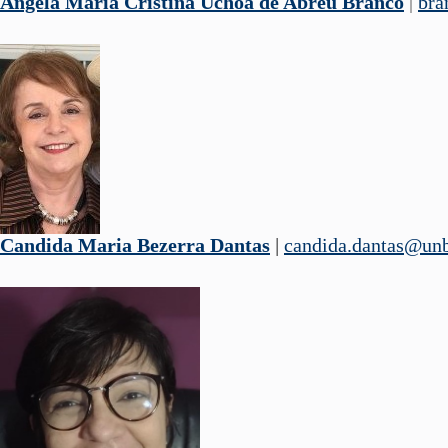
Angela Maria Cristina Uchoa de Abreu Branco
|
bra
Candida Maria Bezerra Dantas
|
candida.dantas@unb