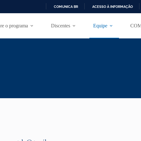
COMUNICA BR
ACESSO À INFORMAÇÃO
I
R
re o programa
Discentes
Equipe
COM
P
A
R
A
O
C
O
N
T
E
Ú
D
O