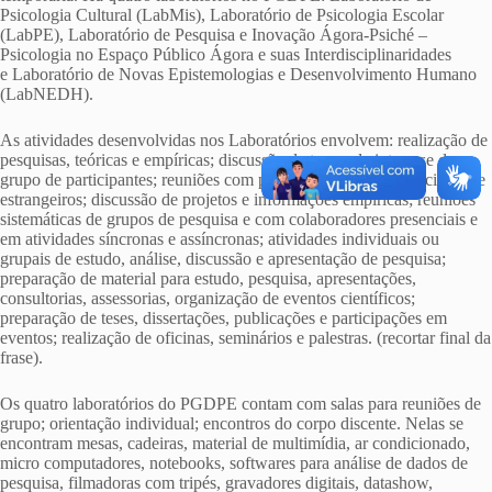
Psicologia Cultural (LabMis), Laboratório de Psicologia Escolar
(LabPE), Laboratório de Pesquisa e Inovação Ágora-Psiché –
Psicologia no Espaço Público Ágora e suas Interdisciplinaridades
e Laboratório de Novas Epistemologias e Desenvolvimento Humano
(LabNEDH).
As atividades desenvolvidas nos Laboratórios envolvem: realização de
pesquisas, teóricas e empíricas; discussão de temas de interesse do
grupo de participantes; reuniões com professores visitantes nacionais e
estrangeiros; discussão de projetos e informações empíricas; reuniões
sistemáticas de grupos de pesquisa e com colaboradores presenciais e
em atividades síncronas e assíncronas; atividades individuais ou
grupais de estudo, análise, discussão e apresentação de pesquisa;
preparação de material para estudo, pesquisa, apresentações,
consultorias, assessorias, organização de eventos científicos;
preparação de teses, dissertações, publicações e participações em
eventos; realização de oficinas, seminários e palestras. (recortar final da
frase).
Os quatro laboratórios do PGDPE contam com salas para reuniões de
grupo; orientação individual; encontros do corpo discente. Nelas se
encontram mesas, cadeiras, material de multimídia, ar condicionado,
micro computadores, notebooks, softwares para análise de dados de
pesquisa, filmadoras com tripés, gravadores digitais, datashow,