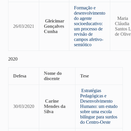
Formação e
desenvolvimento
do agente
Maria
Gleicimar
socioeducativo:
Cláudia
26/03/2021
Gonçalves
um processo de
Santos 
Cunha
revisão de
de Olive
campos afetivo-
semiótico
2020
Nome do
Defesa
Tese
discente
Estratégias
Pedagógicas e
Carine
Desenvolvimento
30/03/2020
Mendes da
Humano: um estudo
Silva
sobre uma escola
bilíngue para surdos
do Centro-Oeste