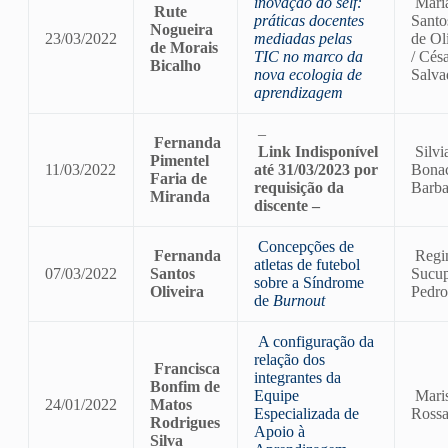
inovação do self:
Maria
Rute
práticas docentes
Santo
Nogueira
23/03/2022
mediadas pelas
de Ol
de Morais
TIC no marco da
/ Cés
Bicalho
nova ecologia de
Salva
aprendizagem
–
Fernanda
Link Indisponível
Silvi
Pimentel
11/03/2022
até 31/03/2023 por
Bonac
Faria de
requisição da
Barb
Miranda
discente –
Concepções de
Fernanda
Regi
atletas de futebol
07/03/2022
Santos
Sucup
sobre a Síndrome
Oliveira
Pedro
de
Burnout
A configuração da
relação dos
Francisca
integrantes da
Bonfim de
Equipe
Maris
24/01/2022
Matos
Especializada de
Rossa
Rodrigues
Apoio à
Silva