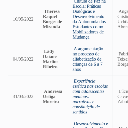
Cultura de Paz na
Escola: Práticas
Theresa
Dialógicas e
Ange
Raquel
Desenvolvimento
Cristi
10/05/2022
Borges de
da Autonomia dos
Uchô
Miranda
Estudantes como
Abre
Mobilizadores de
Mudança
A argumentação
Lady
no processo de
Fabri
Daiane
04/05/2022
alfabetização de
Teixe
Martins
crianças de 6 a 7
Borg
Ribeiro
anos
Experiência
estética nas escolas
Andressa
com adolescentes
Lúci
31/03/2022
Urtiga
meninas:
Cavas
Moreira
narrativas e
Zabot
constituição de
sentidos
Desenvolvimento e