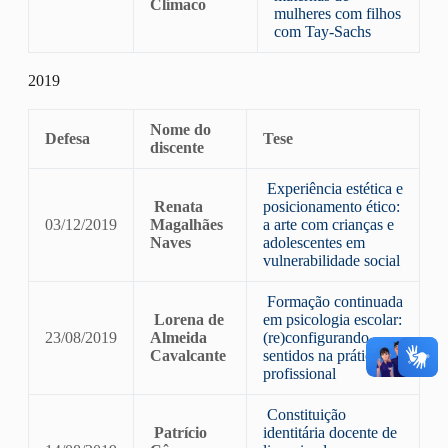
Clímaco
mulheres com filhos
com Tay-Sachs
2019
Nome do
Defesa
Tese
discente
Experiência estética e
Renata
posicionamento ético:
03/12/2019
Magalhães
a arte com crianças e
Naves
adolescentes em
vulnerabilidade social
Formação continuada
Lorena de
em psicologia escolar:
23/08/2019
Almeida
(re)configurando
Cavalcante
sentidos na prática
profissional
Constituição
Patrício
identitária docente de