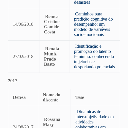
desastres
Caminhos para
Bianca
predição cognitiva do
Cristine
14/06/2018
desempenho: um
Gomide
modelo de variáveis ​​
Costa
socioemocionais
Identificação e
Renata
promoção do talento
Muniz
27/02/2018
feminino: conhecendo
Prado
trajetórias e
Basto
despertando potenciais
2017
Nome do
Defesa
Tese
discente
Dinâmicas de
intersubjetividade em
Rossana
atividades
Mary
24/08/2017
colaborativas em