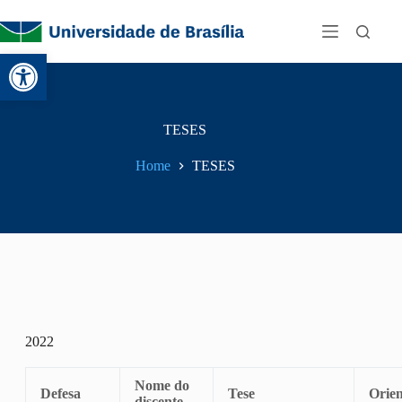
Abrir a barra de ferramentas
TESES
Home
TESES
2022
Nome do
Defesa
Tese
Orien
discente