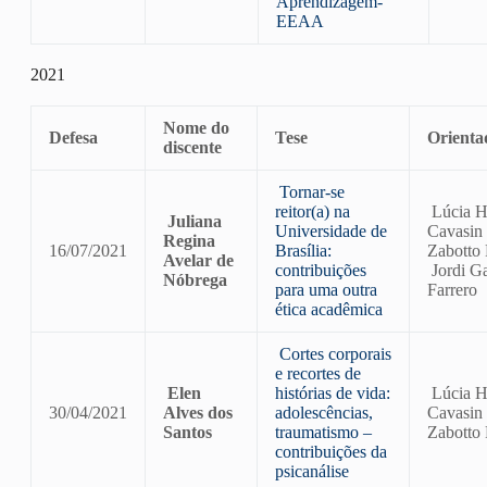
Aprendizagem-
EEAA
2021
Nome do
Defesa
Tese
Orienta
discente
Tornar-se
reitor(a) na
Lúcia H
Juliana
Universidade de
Cavasin
Regina
16/07/2021
Brasília:
Zabotto 
Avelar de
contribuições
Jordi Ga
Nóbrega
para uma outra
Farrero
ética acadêmica
Cortes corporais
e recortes de
Elen
histórias de vida:
Lúcia H
30/04/2021
Alves dos
adolescências,
Cavasin
Santos
traumatismo –
Zabotto 
contribuições da
psicanálise