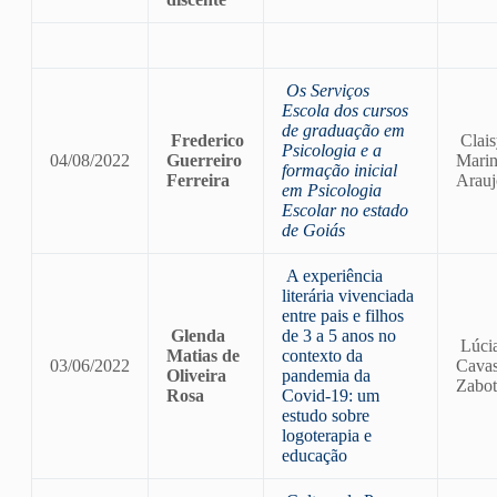
Os Serviços
Escola dos cursos
de graduação em
Frederico
Clais
Psicologia e a
04/08/2022
Guerreiro
Marin
formação inicial
Ferreira
Arauj
em Psicologia
Escolar no estado
de Goiás
A experiência
literária vivenciada
entre pais e filhos
Glenda
de 3 a 5 anos no
Lúci
Matias de
contexto da
03/06/2022
Cavas
Oliveira
pandemia da
Zabot
Rosa
Covid-19: um
estudo sobre
logoterapia e
educação