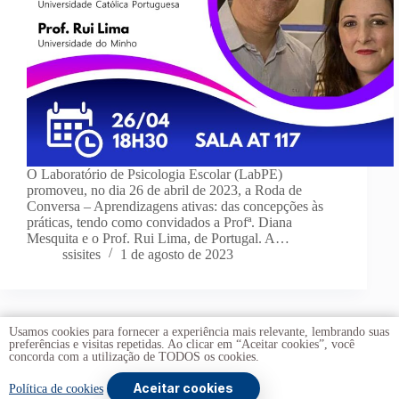
O Laboratório de Psicologia Escolar (LabPE)
promoveu, no dia 26 de abril de 2023, a Roda de
Conversa – Aprendizagens ativas: das concepções às
práticas, tendo como convidados a Profª. Diana
Mesquita e o Prof. Rui Lima, de Portugal. A…
ssisites
1 de agosto de 2023
Usamos cookies para fornecer a experiência mais relevante, lembrando suas
preferências e visitas repetidas. Ao clicar em “Aceitar cookies”, você
concorda com a utilização de TODOS os cookies.
Aceitar cookies
Copyright © 2026 -
Universidade de Brasília
. Todos os direitos
Política de cookies