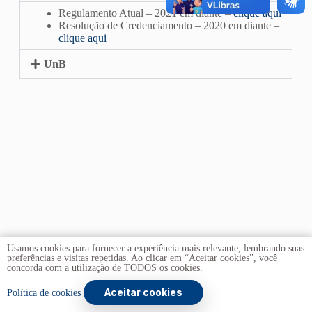
Regulamento Atual – 2021 em diante –
clique aqui
Resolução de Credenciamento – 2020 em diante –
clique aqui
UnB
Usamos cookies para fornecer a experiência mais relevante, lembrando suas
preferências e visitas repetidas. Ao clicar em “Aceitar cookies”, você
concorda com a utilização de TODOS os cookies.
Aceitar cookies
Copyright © 2026 -
Universidade de Brasília
. Todos os direitos
Política de cookies
reservados.